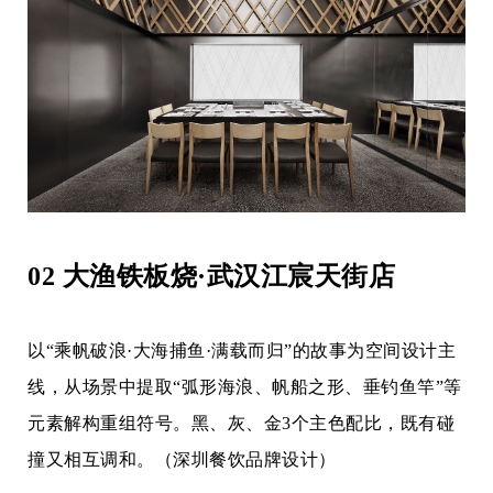
02 大渔铁板烧·武汉江宸天街店
以
“乘帆破浪·大海捕鱼·满载而归”的故事
为空间设计主
线，从场景中提取
“弧形海浪、帆船之形、垂钓鱼竿”等
元素解构重组符号。黑、灰、金3个主色配比，既有碰
撞又相互调和。（深圳餐饮品牌设计）