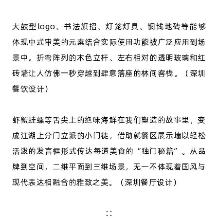
大鼓型
logo、书法旗招、灯笼灯具、铜钱地砖等能够
体现中式审美的元素结合实际使用功能被广泛应用到场
景中。折弯阵列的木色立杆、左右相对的透明玻璃和红
砖墙让人仿佛一秒穿越到肆意落座的林间客栈。（深圳
餐饮设计）
虾蟹蛙螺等舌尖上的绝味海鲜在我们塑造的故事里，变
成江湖上分门立派的
小门徒，借助就餐区展示墙以轻松
活泼的发言框形式传达每道美食的
“独门秘籍”。从品
牌到空间，二维平面到三维场景，无一不体现着国风与
现代表达相融合的雅致之美。（深圳餐厅设计）
∷