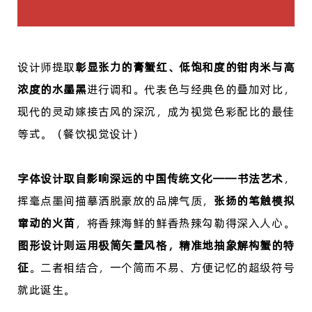
设计师提取
彰显张力的膏蟹红、低饱和度的钳肉米与高
浓度的水墨黑
进行调和。代表色与经典色的叠加对比，
现代的灵动嫁接古风的深沉，成为视觉色彩配比的最佳
等式。
（餐饮视觉设计）
字体设计取自影响深远的中国传统文化
——书法艺术
，
挥毫点墨间描摹洒脱豪放的品牌气质，
张扬的笔触模拟
窜动的火苗
，将香辣海鲜的鲜香热辣勾勒得深入人心。
图形设计则运用极简矢量风格，精准地抽象解构蟹的特
征
。二者相结合，一个简而不易、方便记忆的超级符号
就此诞生。